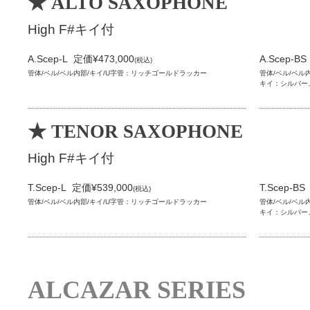
★ ALTO SAXOPHONE
High F#キイ付
A.Scep-L 定価¥473,000
A.Scep-B
(税込)
管体/ベル/ベル内部/キイ/U字管：リッチゴールドラッカー
管体/ベル/ベル
キイ：シルバー
★ TENOR SAXOPHONE
High F#キイ付
T.Scep-L 定価¥539,000
T.Scep-BS
(税込)
管体/ベル/ベル内部/キイ/U字管：リッチゴールドラッカー
管体/ベル/ベル
キイ：シルバー
ALCAZAR SERIES