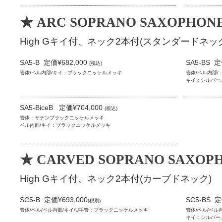
★ ARC SOPRANO SAXOPHON
High Gキイ付、ネック2本付(スタンダードネッ
SA5-B 定価¥682,000
SA5-BS 定
(税込)
管体/ベル内部/キイ：ブラックニッケルメッキ
管体/ベル内部
キイ：シルバー
SA5-BiceB 定価¥704,000
(税込)
管体：サテンブラックニッケルメッキ
ベル内部/キイ：ブラックニッケルメッキ
★ CARVED SOPRANO SAXOP
High Gキイ付、ネック2本付(カーブドネック)
SC5-B 定価¥693,000
SC5-BS 定
(税別)
管体/ベル/ベル内部/キイ/U字管：ブラックニッケルメッキ
管体/ベル/ベル
キイ：シルバー