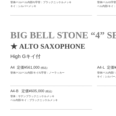
管体/ベル/ベル内部/U字管：ブラックニッケルメッキ
管体/ベル/U
キイ：シルバーメッキ
ベル内部/キイ
BIG BELL STONE “4” S
★ ALTO SAXOPHONE
High Gキイ付
A4 定価¥561,000
A4-L 定価¥
(税込)
管体/ベル/ベル内部/キイ/U字管：ノーラッカー
管体/ベル内部
キイ：シルバー
A4-B 定価¥605,000
(税込)
管体：サテンブラックニッケルメッキ
ベル内部/キイ：ブラックニッケルメッキ