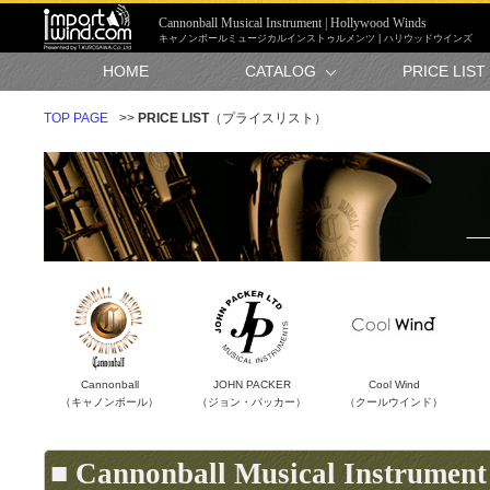
Cannonball Musical Instrument | Hollywood Winds
キャノンボールミュージカルインストゥルメンツ | ハリウッドウインズ
HOME
CATALOG
PRICE LIST
TOP PAGE
>>
PRICE LIST
（プライスリスト）
Cannonball
JOHN PACKER
Cool Wind
（キャノンボール）
（ジョン・パッカー）
（クールウインド）
■ Cannonball Musical Instrument