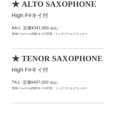
★ ALTO SAXOPHONE
High F#キイ付
AA-L 定価¥341,000
(税込)
管体/ベル/ベル内部/キイ/U字管：リッチゴールドラッカー
★ TENOR SAXOPHONE
High F#キイ付
TA-L 定価¥407,000
(税込)
管体/ベル/ベル内部/キイ/U字管：リッチゴールドラッカー